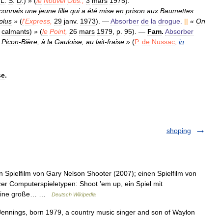
L
.
S
.
D
.)
»
(
le
Nouvel
Obs
.,
3
mars
1975
).
connais
une
jeune
fille
qui
a
été
mise
en
prison
aux
Baumettes
plus
»
(
l
'
Express
,
29
janv
.
1973
).
—
Absorber
de
la
drogue
.
||
«
On
calmants
)
»
(
le
Point
,
26
mars
1979
,
p
.
95
).
—
Fam
.
Absorber
Picon
-
Bière
,
à
la
Gauloise
,
au
lait
-
fraise
»
(
P
.
de
Nussac
,
in
se
.
shoping
 Spielfilm von Gary Nelson Shooter (2007); einen Spielfilm von
er Computerspieletypen: Shoot ’em up, ein Spiel mit
m eine große… …
Deutsch Wikipedia
Jennings, born 1979, a country music singer and son of Waylon