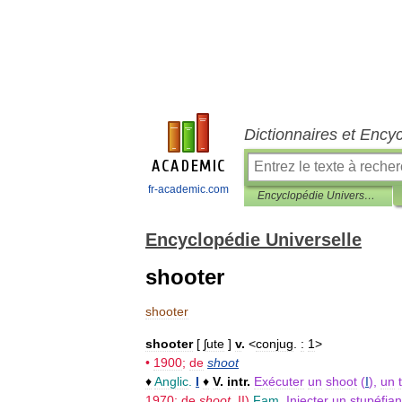
Dictionnaires et Ency
fr-academic.com
Encyclopédie Universelle
Encyclopédie Universelle
shooter
shooter
shooter
[
ʃute
]
v
.
<
conjug
.
:
1
>
•
1900
;
de
shoot
♦
Anglic
.
I
♦
V
.
intr
.
Exécuter
un
shoot
(
I
),
un
t
1970
;
de
shoot
,
II
)
Fam
.
Injecter
un
stupéfian