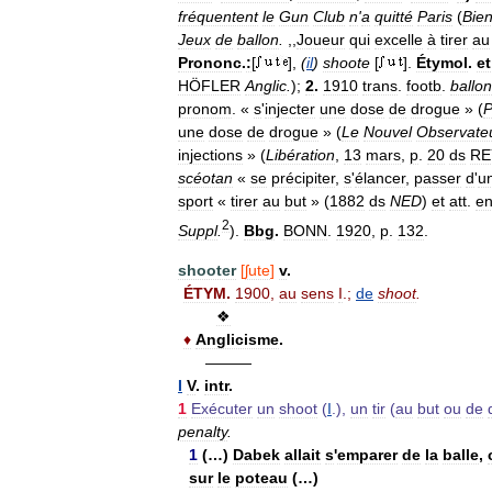
fréquentent
le
Gun
Club
n
'
a
quitté
Paris
(
Bie
Jeux
de
ballon
.
,,
Joueur
qui
excelle
à
tirer
au
Prononc
.
:
[
],
(
il
)
shoote
[
].
Étymol
.
et
HÖFLER
Anglic
.
);
2
.
1910
trans
.
footb
.
ballon
pronom
. «
s
'
injecter
une
dose
de
drogue
» (
P
une
dose
de
drogue
» (
Le
Nouvel
Observate
injections
» (
Libération
,
13
mars
,
p
.
20
ds
RE
scéotan
«
se
précipiter
,
s
'
élancer
,
passer
d
'
u
sport
«
tirer
au
but
» (
1882
ds
NED
)
et
att
.
e
2
Suppl
.
).
Bbg
.
BONN
.
1920
,
p
.
132
.
shooter
[
ʃute
]
v
.
ÉTYM
.
1900
,
au
sens
I
.;
de
shoot
.
❖
♦
Anglicisme
.
———
I
V
.
intr
.
1
Exécuter
un
shoot
(
I
.),
un
tir
(
au
but
ou
de
penalty
.
1
(…)
Dabek
allait
s
'
emparer
de
la
balle
,
sur
le
poteau
(…)