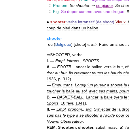
♢
Pronom
.
Se
shooter
.
⇒
se
piquer
.
Se
sho
♢
Fig
.
Se
doper
comme
avec
une
drogue
.
Il
●
shooter
verbe
intransitif
(
de
shoot
)
Vieux
.
coup
de
pied
dans
un
ballon
.
shooter
ou
(
Belgique
) [
chote
]
v
.
intr
.
Faire
un
shoot
,
⇒
SHOOTER
,
verbe
I
. —
Empl
.
intrans
.
,
SPORTS
A
. —
FOOTB
.
Lancer
le
ballon
vers
le
but
,
ef
tirer
au
but
.
Ils
crevaient
toutes
les
baudruch
1936
,
p
.
312
).
—
Empl
.
trans
.
Lorsqu
'
un
joueur
a
shooté
la
toucher
la
balle
au
sol
,
avec
ses
mains
,
pour
B
. —
BASKET
-
BALL
.
Lancer
la
balle
(
vers
le
Sports
,
10
févr
.
1941
).
II
. —
Empl
.
pronom
.,
arg
.
S
'
injecter
de
la
dro
suis
pas
le
type
à
se
shooter
à
l
'
acide
pour
o
Nouvel
Observateur
.
REM
.
Shooteur
,
shooter
,
subst
.
masc
.
a
)
Ti