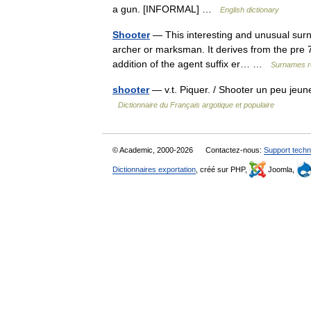
a gun. [INFORMAL] …
English dictionary
Shooter
— This interesting and unusual surn
archer or marksman. It derives from the pre 7
addition of the agent suffix er… …
Surnames r
shooter
— v.t. Piquer. / Shooter un peu jeun
Dictionnaire du Français argotique et populaire
© Academic, 2000-2026
Contactez-nous:
Support techn
Dictionnaires exportation
, créé sur PHP,
Joomla,