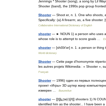
Jennings * Shooter (song), a song by Lil Wa
Shooter (band), the 1990s pop group fron
Shooter
— Shoot er, n. 1. One who shoots, a
Specifically: (a) A firearm; as, a five shooter
Collaborative International Dictionary of English
shooter
— ► NOUN 1) a person who uses a gun.
whose role is to attempt to score goals …
En
shooter
— [sho͞ot′ər] n. 1. a person or thin
World dictionary
Shooter
— Cette page d’homonymie répertorie
les autres projets Wikimedia : « Shooter », 
Français
Shooter
— 1996) один из первых полноцен
проект «Игры» 3D шутер жанр компьютерн
измерен …
Википедия
shooter
— [[t]ʃu͟ːtə(r)[/t]] shooters 1) N C
identified him as the shooter... I have been 