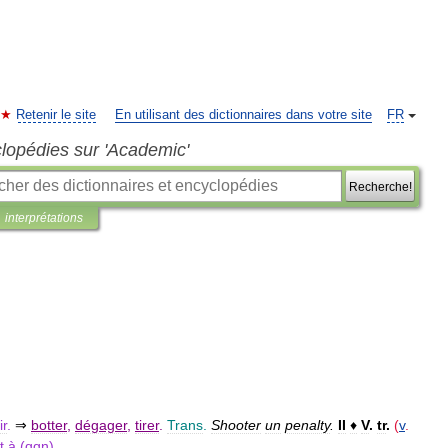
Retenir le site
En utilisant des dictionnaires dans votre site
FR
clopédies sur 'Academic'
Recherche!
interprétations
ir
.
⇒
botter
,
dégager
,
tirer
.
Trans
.
Shooter
un
penalty
.
II
♦
V
.
tr
.
(
v
.
t
à
(
qqn
).