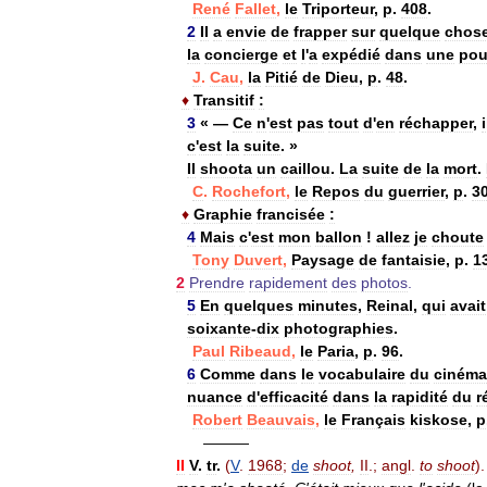
René
Fallet
,
le
Triporteur
,
p
.
408
.
2
Il
a
envie
de
frapper
sur
quelque
chos
la
concierge
et
l
'
a
expédié
dans
une
pou
J
.
Cau
,
la
Pitié
de
Dieu
,
p
.
48
.
♦
Transitif
:
3
« —
Ce
n
'
est
pas
tout
d
'
en
réchapper
,
i
c
'
est
la
suite
. »
Il
shoota
un
caillou
.
La
suite
de
la
mort
.
C
.
Rochefort
,
le
Repos
du
guerrier
,
p
.
3
♦
Graphie
francisée
:
4
Mais
c
'
est
mon
ballon
!
allez
je
choute
Tony
Duvert
,
Paysage
de
fantaisie
,
p
.
1
2
Prendre
rapidement
des
photos
.
5
En
quelques
minutes
,
Reinal
,
qui
avait
soixante
-
dix
photographies
.
Paul
Ribeaud
,
le
Paria
,
p
.
96
.
6
Comme
dans
le
vocabulaire
du
cinéma
nuance
d
'
efficacité
dans
la
rapidité
du
r
Robert
Beauvais
,
le
Français
kiskose
,
p
———
II
V
.
tr
.
(
V
.
1968
;
de
shoot
,
II
.;
angl
.
to
shoot
).