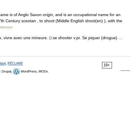
ame is of Anglo Saxon origin, and is an occupational name for an
th Century sceotan , to shoot (Middle English shoot(en) ), with the
eference
e, vivre avec une mineure. □ se shooter v.pr. Se piquer (drogue) …
ique
,
RÉCLAME
18+
Drupal,
WordPress, MODx.