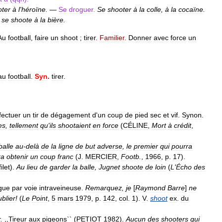
oter
à
l
'
héroïne
.
—
Se
droguer
.
Se
shooter
à
la
colle
,
à
la
cocaïne
.
se
shoote
à
la
bière
.
Au
football
,
faire
un
shoot
;
tirer
.
Familier
.
Donner
avec
force
un
au
football
.
Syn
.
tirer
.
fectuer
un
tir
de
dégagement
d
'
un
coup
de
pied
sec
et
vif
.
Synon
.
es
,
tellement
qu
'
ils
shootaient
en
force
(
CÉLINE
,
Mort
à
crédit
,
balle
au
-
delà
de
la
ligne
de
but
adverse
,
le
premier
qui
pourra
ra
obtenir
un
coup
franc
(
J
.
MERCIER
,
Footb
.
,
1966
,
p
.
17
).
filet
).
Au
lieu
de
garder
la
balle
,
Jugnet
shoote
de
loin
(
L
'
Écho
des
gue
par
voie
intraveineuse
.
Remarquez
,
je
[
Raymond
Barre
]
ne
ublier
!
(
Le
Point
,
5
mars
1979
,
p
.
142
,
col
.
1
).
V
.
shoot
ex
.
du
r
.
,,
Tireur
aux
pigeons
`` (
PETIOT
1982
).
Aucun
des
shooters
qui