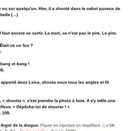
e
ou
sur
quelqu
'
un
.
Hier
,
il
a
shooté
dans
le
cabot
puceux
de
belle
(…)
l
faut
encore
en
sortir
.
La
mort
,
ce
n
'
est
pas
le
pire
.
Le
pire
,
Était
-
ce
un
fou
?
0
.
bang
et
bang
!
36
.
apporté
deux
Leica
,
shoota
sous
tous
les
angles
et
fit
, «
shooter
»,
c
'
est
prendre
la
photo
à
faire
.
Il
s
'
y
mêle
une
éflexe
. «
Dépêche
-
toi
de
shooter
! »
.
109
.
Argot
de
la
drogue
.
Piquer
en
injectant
un
stupéfiant
.
||
«
Un