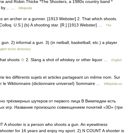
yne and Robin Thicke *The Shooters, a 1980s country band *
ted by… …
Wikipedia
s an archer or a gunner. [1913 Webster] 2. That which shoots.
. [Colloq. U.S.] (b) A shooting star. [R.] [1913 Webster] …
The
 2) informal a gun. 3) (in netball, basketball, etc.) a player
glish terms dictionary
g that shoots ☆ 2. Slang a shot of whiskey or other liquor …
English
 les différents sujets et articles partageant un même nom. Sur
sur le Wiktionnaire (dictionnaire universel) Sommaire …
Wikipédia en
но трёхмерных шутеров от первого лица В Википедии есть
ых игр. Название произошло совмещением понятий «3D» (три
OUNT A shooter is a person who shoots a gun. An eyewitness
a shooter for 16 years and enjoy my sport. 2) N COUNT A shooter is