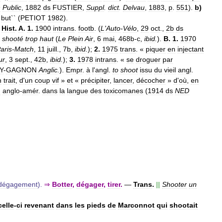
n
Public
,
1882
ds
FUSTIER
,
Suppl
.
dict
.
Delvau
,
1883
,
p
.
551
).
b
)
but
`` (
PETIOT
1982
).
Hist
.
A
.
1
.
1900
intrans
.
footb
. (
L
'
Auto
-
Vélo
,
29
oct
.,
2b
ds
shooté
trop
haut
(
Le
Plein
Air
,
6
mai
,
468b
-
c
,
ibid
.
).
B
.
1
.
1970
aris
-
Match
,
11
juill
.,
7b
,
ibid
.
);
2
.
1975
trans
. «
piquer
en
injectant
ur
,
3
sept
.,
42b
,
ibid
.
);
3
.
1978
intrans
. «
se
droguer
par
Y
-
GAGNON
Anglic
.
).
Empr
.
à
l
'
angl
.
to
shoot
issu
du
vieil
angl
.
n
trait
,
d
'
un
coup
vif
»
et
«
précipiter
,
lancer
,
décocher
»
d
'
où
,
en
n
anglo
-
amér
.
dans
la
langue
des
toxicomanes
(
1914
ds
NED
dégagement
).
⇒
Botter
,
dégager
,
tirer
.
—
Trans
.
||
Shooter
un
celle
-
ci
revenant
dans
les
pieds
de
Marconnot
qui
shootait