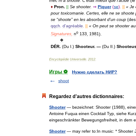
mec
m
'
a
shooté
.
C
'
était
mieux
que
l
'
acide
(
le
♦
Pron
.
||
Se
shooter
.
⇒
Piquer
(
se
).
||
«
Je
pour
toxicomanie
.
Certes
,
elle
ne
se
shoote
se
“
shoote
”
en
les
absorbant
d
'
un
coup
(
des
qqch
.
d
'
agréable
.
||
«
On
peut
se
shooter
au
o
Signatures
,
n
133
,
1981
).
❖
DÉR
.
(
Du
I
.)
Shooteur
. —
(
Du
II
.)
Shooteu
Encyclopédie
Universelle
.
2012
.
Игры ⚽
Нужно сделать НИР?
shoot
Regardez d'autres dictionnaires:
Shooter
— bezeichnet: Shooter (1988), einen
Antoine Fuqua einen Cocktail Typ, siehe Kurz
eingeschränkter Bewegungsfreiheit, in de
Shooter
— may refer to:In music: * Shooter 